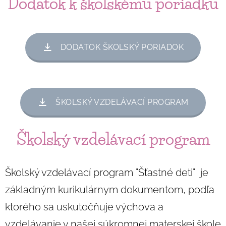
Dodatok k školskému poriadku
DODATOK ŠKOLSKÝ PORIADOK
ŠKOLSKÝ VZDELÁVACÍ PROGRAM
Školský vzdelávací program
Školský vzdelávací program "Šťastné deti" je
základným kurikulárnym dokumentom, podľa
ktorého sa uskutočňuje výchova a
vzdelávanie v našej súkromnej materskej škole