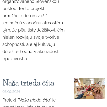
organizovaného Slovenskou
poštou. Tento projekt
umožňuje deťom zažiť
jedinečnú vianočnú atmosféru
tým, že píšu listy Ježiškovi, čím
nielen rozvíjajú svoje tvorivé
schopnosti, ale aj kultivujú
dôležité hodnoty ako radosť,
trpezlivosť a...
Naša trieda číta
02.09.2024
Projekt
"Naša trieda číta"
je