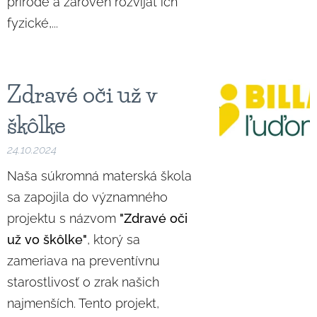
prírode a zároveň rozvíjať ich
fyzické,...
Zdravé oči už v
škôlke
24.10.2024
Naša súkromná materská škola
sa zapojila do významného
projektu s názvom
"Zdravé oči
už vo škôlke"
, ktorý sa
zameriava na preventívnu
starostlivosť o zrak našich
najmenších. Tento projekt,