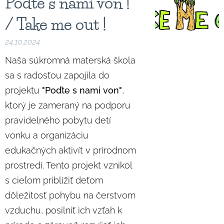
Poďte s nami von !
/ Take me out !
24.10.2024
Naša súkromná materská škola
sa s radosťou zapojila do
projektu
"Poďte s nami von"
,
ktorý je zameraný na podporu
pravidelného pobytu detí
vonku a organizáciu
edukačných aktivít v prírodnom
prostredí. Tento projekt vznikol
s cieľom priblížiť deťom
dôležitosť pohybu na čerstvom
vzduchu, posilniť ich vzťah k