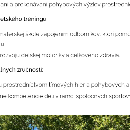
maní a prekonávaní pohybových výziev prostrední
detského tréningu:
v materskej škole zapojením odborníkov, ktorí pom
u.
k rozvoju detskej motoriky a celkového zdravia.
lnych zručností:
tu prostredníctvom tímových hier a pohybových akt
ne kompetencie detí v rámci spoločných športovýc