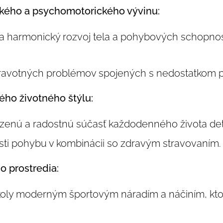
ého a psychomotorického vývinu:
na harmonický rozvoj tela a pohybových schopnost
zdravotných problémov spojených s nedostatkom 
ého životného štýlu:
zenú a radostnú súčasť každodenného života det
osti pohybu v kombinácii so zdravým stravovaním.
 prostredia:
školy moderným športovým náradím a náčiním, kto