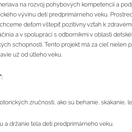
eriava na rozvoj pohybových kompetencií a po
kého vývinu detí predprimárneho veku. Prostred
chceme deťom vštepiť pozitívny vzťah k zdravém
nia a v spolupráci s odborníkmi v oblasti detsk
ch schopností. Tento projekt má za cieľ nielen po
ravie už od útleho veku.
":
torických zručností, ako sú behanie, skákanie, l
u a držanie tela detí predprimárneho veku.