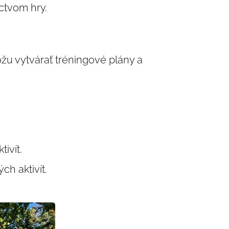
ctvom hry.
ôžu vytvárať tréningové plány a
ivít.
h aktivít.