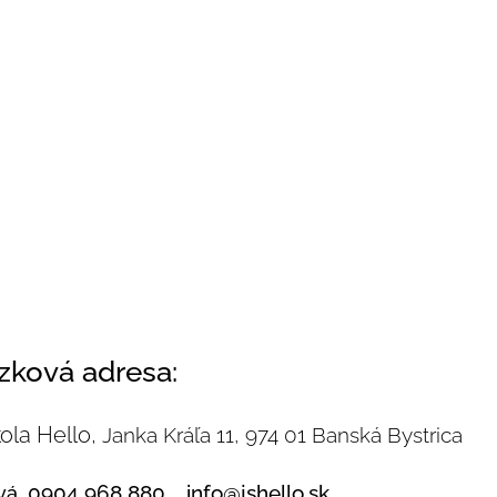
zková adresa:
ola Hello,
Janka Kráľa 11, 974 01 Banská Bystrica
0904 968 880 , info@jshello.sk
vá
,