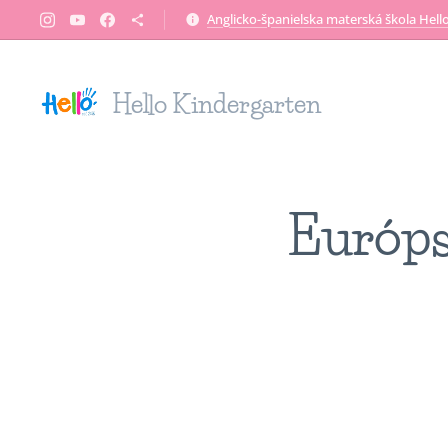
Anglicko-španielska materská škola Hell
Hello Kindergarten
Európs