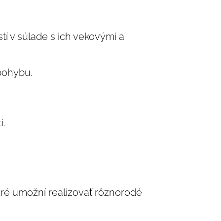
í v súlade s ich vekovými a
pohybu.
í.
ré umožní realizovať rôznorodé