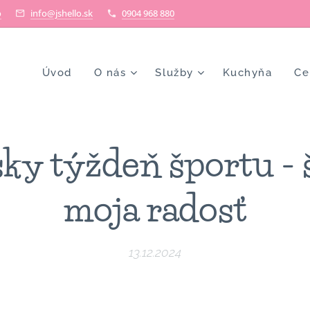
o
info@jshello.sk
0904 968 880
Úvod
O nás
Služby
Kuchyňa
Ce
ky týždeň športu - š
moja radosť
13.12.2024