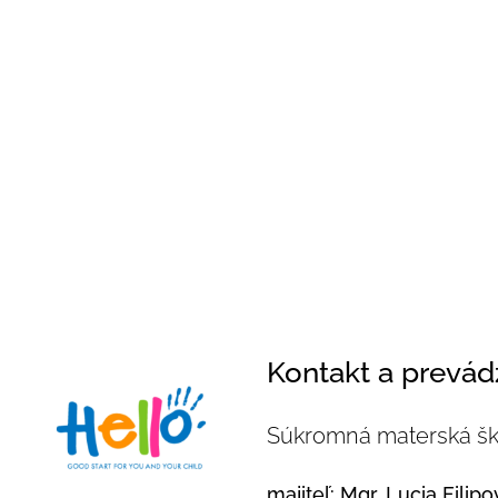
Kontakt a prevád
Súkromná materská šk
majiteľ: Mgr. Lucia Filipo