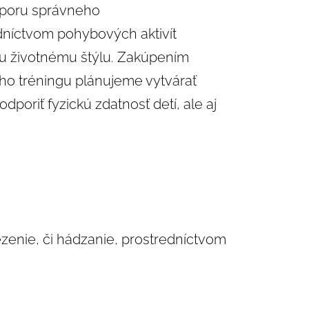
dporu správneho
níctvom pohybových aktivít
u životnému štýlu. Zakúpením
ého tréningu plánujeme vytvárať
dporiť fyzickú zdatnosť detí, ale aj
ezenie, či hádzanie, prostredníctvom