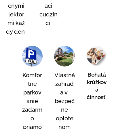
čnými
aci
lektor
cudzin
mi
kaž
ci
dý deň
Bohatá
Komfor
Vlastná
krúžkov
tné
záhrad
á
parkov
a v
činnosť
anie
bezpeč
zadarm
ne
o
oplote
priamo
nom