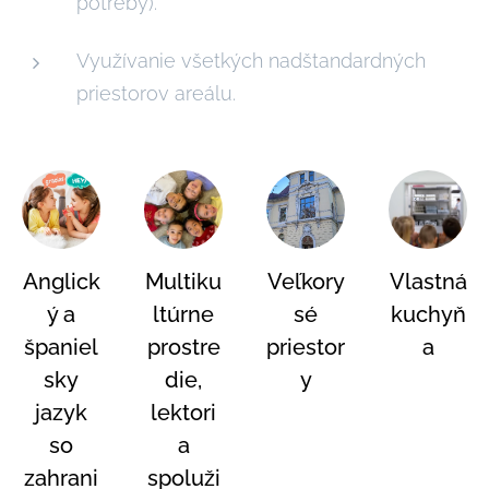
potreby).
Využívanie všetkých nadštandardných
priestorov areálu.
Anglick
Multiku
Veľkory
Vlastná
ý a
ltúrne
sé
kuchyň
španiel
prostre
priestor
a
sky
die,
y
jazyk
lektori
so
a
zahrani
spoluži