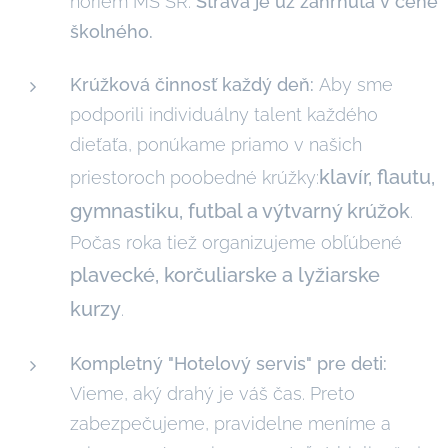
noriem MŠ SR.
Strava je už zahrnutá v cene
školného.
Krúžková činnosť každý deň:
Aby sme
podporili individuálny talent každého
dieťaťa, ponúkame priamo v našich
klavír, flautu,
priestoroch poobedné krúžky:
gymnastiku, futbal a výtvarný krúžok
.
Počas roka tiež organizujeme obľúbené
plavecké, korčuliarske a lyžiarske
kurzy
.
Kompletný "Hotelový servis" pre deti:
Vieme, aký drahý je váš čas. Preto
zabezpečujeme, pravidelne meníme a