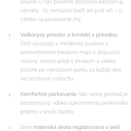
priamo u nás perieme posteľnú bielizeň aj
uteráky. Vy nemusíte baliť ani prať nič – o
všetko sa postaráme my.
Veľkorysý priestor a kontakt s prírodou:
Deti vyrastajú v modernej budove s
presvetlenými triedami, majú k dispozícii
vlastný zelený areál s ihriskom a vďaka
polohe pri mestskom parku sú každý deň
na čerstvom vzduchu.
Komfortné parkovanie:
Váš ranný príchod je
bezstresový vďaka súkromnému parkovisku
priamo v areáli škôlky.
Sme
materská škola registrovaná v sieti