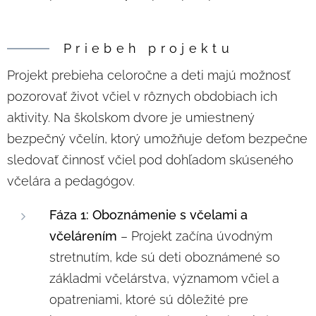
Priebeh projektu
Projekt prebieha celoročne a deti majú možnosť
pozorovať život včiel v rôznych obdobiach ich
aktivity. Na školskom dvore je umiestnený
bezpečný včelín, ktorý umožňuje deťom bezpečne
sledovať činnosť včiel pod dohľadom skúseného
včelára a pedagógov.
Fáza 1: Oboznámenie s včelami a
včelárením
– Projekt začína úvodným
stretnutím, kde sú deti oboznámené so
základmi včelárstva, významom včiel a
opatreniami, ktoré sú dôležité pre