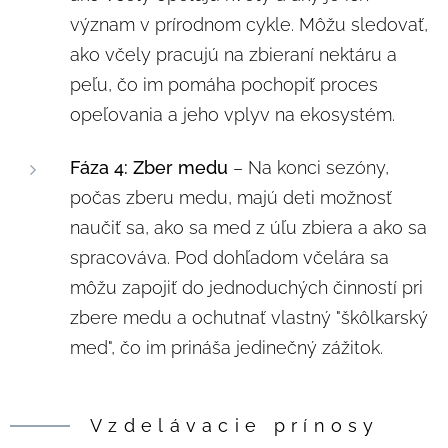
význam v prírodnom cykle. Môžu sledovať,
ako včely pracujú na zbieraní nektáru a
peľu, čo im pomáha pochopiť proces
opeľovania a jeho vplyv na ekosystém.
Fáza 4: Zber medu
– Na konci sezóny,
počas zberu medu, majú deti možnosť
naučiť sa, ako sa med z úľu zbiera a ako sa
spracováva. Pod dohľadom včelára sa
môžu zapojiť do jednoduchých činností pri
zbere medu a ochutnať vlastný "škôlkarský
med", čo im prináša jedinečný zážitok.
Vzdelávacie prínosy