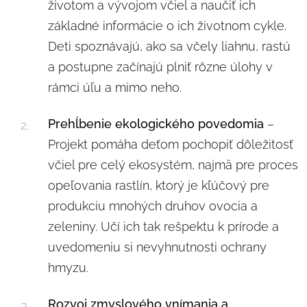
životom a vývojom včiel a naučiť ich
základné informácie o ich životnom cykle.
Deti spoznávajú, ako sa včely liahnu, rastú
a postupne začínajú plniť rôzne úlohy v
rámci úľu a mimo neho.
Prehĺbenie ekologického povedomia
–
Projekt pomáha deťom pochopiť dôležitosť
včiel pre celý ekosystém, najmä pre proces
opeľovania rastlín, ktorý je kľúčový pre
produkciu mnohých druhov ovocia a
zeleniny. Učí ich tak rešpektu k prírode a
uvedomeniu si nevyhnutnosti ochrany
hmyzu.
Rozvoj zmyslového vnímania a