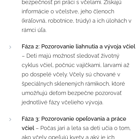
bezpečnosť pri práci s včelami. Získajú
informácie o včelstve, jeho členoch
(kráľovná, robotnice, trúdy) a ich úlohách v
rámci úľa.
Fáza 2: Pozorovanie liahnutia a vývoja včiel
– Deti majú možnosť sledovať životný
cyklus včiel, počnúc vajíčkami, larvami až
po dospelé včely. Včely sú chované v
špeciálnych sklenených rámikoch, ktoré
umožňujú deťom bezpečne pozorovať
jednotlivé fázy včelieho vývoja.
Fáza 3: Pozorovanie opeľovania a práce
včiel
– Počas jari a leta sa deti učia o tom,
ako včely opeľujú kvety a aký je ich