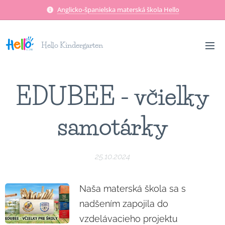
Anglicko-španielska materská škola Hello
Hello Kindergarten
EDUBEE - včielky
samotárky
25.10.2024
Naša materská škola sa s
nadšením zapojila do
vzdelávacieho projektu